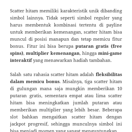
Scatter hitam memiliki karakteristik unik dibanding
simbol lainnya. Tidak seperti simbol reguler yang
harus membentuk kombinasi tertentu di payline
untuk memberikan kemenangan, scatter hitam bisa
muncul di posisi manapun dan tetap memicu fitur
bonus. Fitur ini bisa berupa
putaran gratis (free
spins)
,
multiplier kemenangan
, hingga
mini-game
interaktif
yang menawarkan hadiah tambahan.
Salah satu rahasia scatter hitam adalah
fleksibilitas
dalam memicu bonus
. Misalnya, tiga scatter hitam
di gulungan mana saja mungkin memberikan 10
putaran gratis, sementara empat atau lima scatter
hitam bisa meningkatkan jumlah putaran atau
memberikan multiplier yang lebih besar. Beberapa
slot bahkan mengaitkan scatter hitam dengan
jackpot progresif, sehingga munculnya simbol ini
bisa menjadi momen yang sangat menguntungkan.