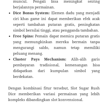
muncul. Pengali bisa meningkat seiring
berjalannya permainan.
Dice Bonus System:
Elemen dadu yang menjadi
ciri khas game ini dapat memberikan efek acak
seperti tambahan putaran gratis, peningkatan
simbol bernilai tinggi, atau pengganda tambahan.
Free Spins:
Pemain dapat memicu putaran gratis
yang memungkinkan mereka bermain tanpa
mengurangi saldo, namun tetap memiliki
peluang menang.
Cluster Pays Mechanism:
Alih-alih garis
pembayaran tradisional, kemenangan bisa
didapatkan dari kumpulan simbol yang
berdekatan.
Dengan kombinasi fitur tersebut, Slot Sugar Rush
Dice memberikan variasi permainan yang lebih
kompleks dibandingkan slot konvensional.