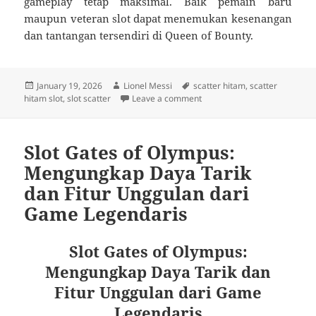
gameplay tetap maksimal. Baik pemain baru
maupun veteran slot dapat menemukan kesenangan
dan tantangan tersendiri di Queen of Bounty.
Posted
Author
Tags
January 19, 2026
Lionel Messi
scatter hitam
,
scatter
on
on Slot Queen of Bounty: Pe
hitam slot
,
slot scatter
Leave a comment
Slot Gates of Olympus:
Mengungkap Daya Tarik
dan Fitur Unggulan dari
Game Legendaris
Slot Gates of Olympus:
Mengungkap Daya Tarik dan
Fitur Unggulan dari Game
Legendaris