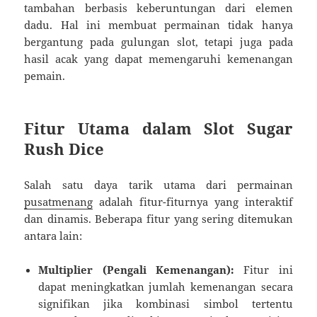
tambahan berbasis keberuntungan dari elemen
dadu. Hal ini membuat permainan tidak hanya
bergantung pada gulungan slot, tetapi juga pada
hasil acak yang dapat memengaruhi kemenangan
pemain.
Fitur Utama dalam Slot Sugar
Rush Dice
Salah satu daya tarik utama dari permainan
pusatmenang
adalah fitur-fiturnya yang interaktif
dan dinamis. Beberapa fitur yang sering ditemukan
antara lain:
Multiplier (Pengali Kemenangan):
Fitur ini
dapat meningkatkan jumlah kemenangan secara
signifikan jika kombinasi simbol tertentu