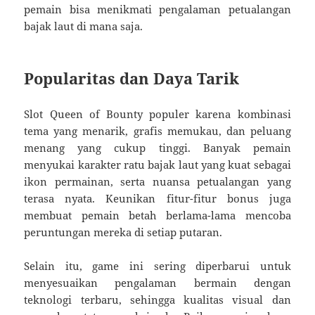
pemain bisa menikmati pengalaman petualangan
bajak laut di mana saja.
Popularitas dan Daya Tarik
Slot Queen of Bounty populer karena kombinasi
tema yang menarik, grafis memukau, dan peluang
menang yang cukup tinggi. Banyak pemain
menyukai karakter ratu bajak laut yang kuat sebagai
ikon permainan, serta nuansa petualangan yang
terasa nyata. Keunikan fitur-fitur bonus juga
membuat pemain betah berlama-lama mencoba
peruntungan mereka di setiap putaran.
Selain itu, game ini sering diperbarui untuk
menyesuaikan pengalaman bermain dengan
teknologi terbaru, sehingga kualitas visual dan