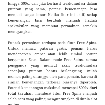
hingga 500x, dan jika berhasil terakumulasi dalam
putaran yang sama, potensi kemenangan bisa
menjadi sangat besar. Ketika fitur ini aktif, setiap
kemenangan bisa berubah menjadi hadiah
spektakuler yang membuat permainan semakin
menegangkan.
Puncak permainan terdapat pada fitur
Free Spins
.
Untuk memicu putaran gratis, pemain harus
mendapatkan empat atau lebih simbol Scatter
bergambar Zeus. Dalam mode Free Spins, semua
pengganda yang muncul akan terakumulasi
sepanjang putaran bonus berlangsung. Inilah
momen paling ditunggu oleh para pemain, karena di
sinilah kemenangan terbesar biasanya diperoleh.
Potensi kemenangan maksimal mencapai
5000x dari
total taruhan
, membuat fitur Free Spins menjadi
salah satu yang paling menguntungkan di dunia slot
online.