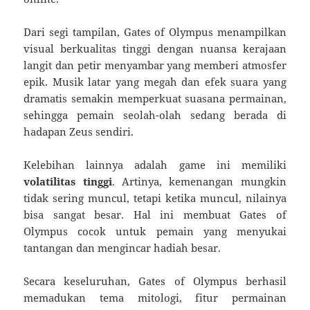
Dari segi tampilan, Gates of Olympus menampilkan
visual berkualitas tinggi dengan nuansa kerajaan
langit dan petir menyambar yang memberi atmosfer
epik. Musik latar yang megah dan efek suara yang
dramatis semakin memperkuat suasana permainan,
sehingga pemain seolah-olah sedang berada di
hadapan Zeus sendiri.
Kelebihan lainnya adalah game ini memiliki
volatilitas tinggi
. Artinya, kemenangan mungkin
tidak sering muncul, tetapi ketika muncul, nilainya
bisa sangat besar. Hal ini membuat Gates of
Olympus cocok untuk pemain yang menyukai
tantangan dan mengincar hadiah besar.
Secara keseluruhan, Gates of Olympus berhasil
memadukan tema mitologi, fitur permainan