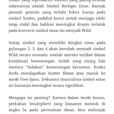
sebenarnya adalah Simbol Berlapis Emas. Banyak
pemain pemula yang terlalu fokus hanya pada
simbol Scatter, padahal kunci untuk menjaga saldo
tetap stabil dan bahkan meningkat drastis terletak
pada konversi simbol emas ini menjadi Wild.
Setiap simbol yang memiliki bingkai emas pada
gulungan 2, 3, dan 4 akan berubah menjadi simbol
Wild secara otomatis setelah mereka terlibat dalam
kombinasi kemenangan. Inilah yang sering kali
memicu “ledakan” kemenangan beruntun. Ketika
Anda mendapatkan Scatter Hitam atau masuk ke
mode Free Spins, frekuensi munculnya simbol emas
ini biasanya meningkat secara signifikan.
Mengapa ini penting? Karena dalam mode bonus,
perkalian (multiplier) yang biasanya mentok di
angka 5x pada permainan dasar, bisa melonjak