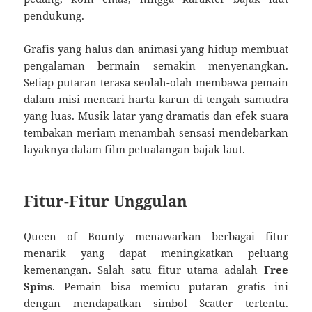
pendukung.
Grafis yang halus dan animasi yang hidup membuat
pengalaman bermain semakin menyenangkan.
Setiap putaran terasa seolah-olah membawa pemain
dalam misi mencari harta karun di tengah samudra
yang luas. Musik latar yang dramatis dan efek suara
tembakan meriam menambah sensasi mendebarkan
layaknya dalam film petualangan bajak laut.
Fitur-Fitur Unggulan
Queen of Bounty menawarkan berbagai fitur
menarik yang dapat meningkatkan peluang
kemenangan. Salah satu fitur utama adalah
Free
Spins
. Pemain bisa memicu putaran gratis ini
dengan mendapatkan simbol Scatter tertentu.