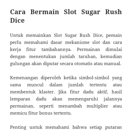
Cara Bermain Slot Sugar Rush
Dice
Untuk memainkan Slot Sugar Rush Dice, pemain
perlu memahami dasar mekanisme slot dan cara
kerja fitur tambahannya. Permainan dimulai
dengan menentukan jumlah taruhan, kemudian
gulungan akan diputar secara otomatis atau manual.
Kemenangan diperoleh ketika simbol-simbol yang
sama muncul dalam jumlah tertentu atau
membentuk klaster. Jika fitur dadu aktif, hasil
lemparan dadu akan memengaruhi jalannya
permainan, seperti menambah multiplier atau
memicu fitur bonus tertentu.
Penting untuk memahami bahwa setiap putaran