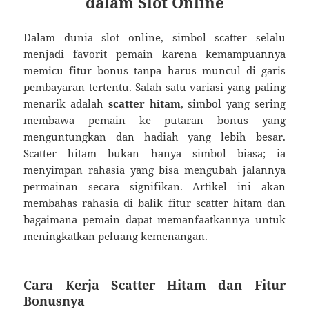
dalam Slot Online
Dalam dunia slot online, simbol scatter selalu
menjadi favorit pemain karena kemampuannya
memicu fitur bonus tanpa harus muncul di garis
pembayaran tertentu. Salah satu variasi yang paling
menarik adalah
scatter hitam
, simbol yang sering
membawa pemain ke putaran bonus yang
menguntungkan dan hadiah yang lebih besar.
Scatter hitam bukan hanya simbol biasa; ia
menyimpan rahasia yang bisa mengubah jalannya
permainan secara signifikan. Artikel ini akan
membahas rahasia di balik fitur scatter hitam dan
bagaimana pemain dapat memanfaatkannya untuk
meningkatkan peluang kemenangan.
Cara Kerja Scatter Hitam dan Fitur
Bonusnya