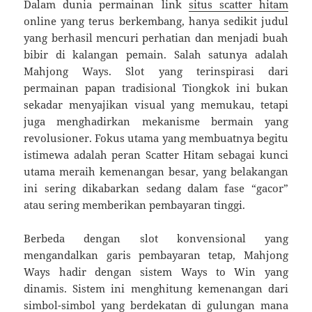
Dalam dunia permainan link
situs scatter hitam
online yang terus berkembang, hanya sedikit judul
yang berhasil mencuri perhatian dan menjadi buah
bibir di kalangan pemain. Salah satunya adalah
Mahjong Ways. Slot yang terinspirasi dari
permainan papan tradisional Tiongkok ini bukan
sekadar menyajikan visual yang memukau, tetapi
juga menghadirkan mekanisme bermain yang
revolusioner. Fokus utama yang membuatnya begitu
istimewa adalah peran Scatter Hitam sebagai kunci
utama meraih kemenangan besar, yang belakangan
ini sering dikabarkan sedang dalam fase “gacor”
atau sering memberikan pembayaran tinggi.
Berbeda dengan slot konvensional yang
mengandalkan garis pembayaran tetap, Mahjong
Ways hadir dengan sistem Ways to Win yang
dinamis. Sistem ini menghitung kemenangan dari
simbol-simbol yang berdekatan di gulungan mana