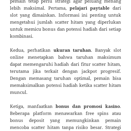
pemain tetap perlu strategi agar peluang menang
lebih maksimal. Pertama,
pelajari paytable
dari
slot yang dimainkan. Informasi ini penting untuk
mengetahui jumlah scatter hitam yang diperlukan
untuk memicu bonus dan potensi hadiah dari setiap
kombinasi.
Kedua, perhatikan
ukuran taruhan
. Banyak slot
online menetapkan bahwa taruhan maksimum
dapat memengaruhi hadiah dari fitur scatter hitam,
terutama jika terkait dengan jackpot progresif.
Dengan memasang taruhan optimal, pemain bisa
memaksimalkan potensi hadiah ketika scatter hitam
muncul.
Ketiga, manfaatkan
bonus dan promosi kasino
.
Beberapa platform menawarkan free spins atau
bonus deposit yang memungkinkan pemain
mencoba scatter hitam tanpa risiko besar. Strategi