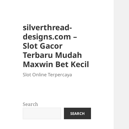
silverthread-
designs.com –
Slot Gacor
Terbaru Mudah
Maxwin Bet Kecil
Slot Online Terpercaya
Search
SEARCH