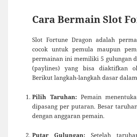
Cara Bermain Slot F
Slot Fortune Dragon adalah perm
cocok untuk pemula maupun pema
permainan ini memiliki 5 gulungan 
(paylines) yang bisa diaktifkan o
Berikut langkah-langkah dasar dala
Pilih Taruhan:
Pemain menentukan
dipasang per putaran. Besar taruhan
dengan anggaran pemain.
Putar Gulungan:
Setelah taruha