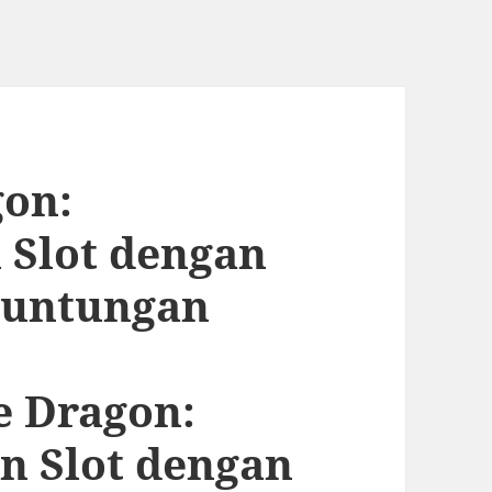
gon:
 Slot dengan
runtungan
e Dragon:
n Slot dengan