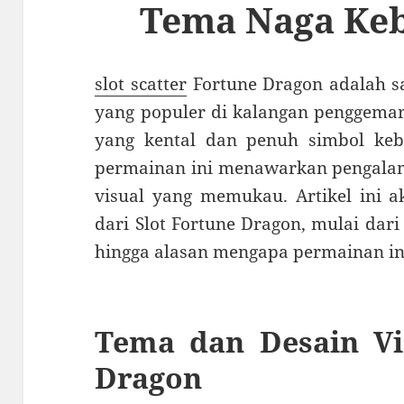
Tema Naga Ke
slot scatter
Fortune Dragon adalah sa
yang populer di kalangan penggemar
yang kental dan penuh simbol keb
permainan ini menawarkan pengala
visual yang memukau. Artikel ini 
dari Slot Fortune Dragon, mulai dari
hingga alasan mengapa permainan ini
Tema dan Desain Vi
Dragon