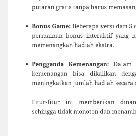
putaran gratis tanpa harus memasan
Bonus Game:
Beberapa versi dari S
permainan bonus interaktif yang
memenangkan hadiah ekstra.
Pengganda Kemenangan:
Dalam m
kemenangan bisa dikalikan deng
meningkatkan jumlah hadiah secara s
Fitur-fitur ini memberikan din
sehingga tidak monoton dan menamb