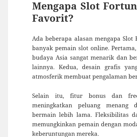
Mengapa Slot Fortu
Favorit?
Ada beberapa alasan mengapa Slot F
banyak pemain slot online. Pertama
budaya Asia sangat menarik dan be
lainnya. Kedua, desain grafis ya
atmosferik membuat pengalaman berm
Selain itu, fitur bonus dan f
meningkatkan peluang menang 
bermain lebih lama. Fleksibilitas 
memungkinkan pemain dengan modal 
keberuntungan mereka.