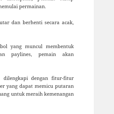
memulai permainan.
tar dan berhenti secara acak,
bol yang muncul membentuk
an paylines, pemain akan
 dilengkapi dengan fitur-fitur
tter yang dapat memicu putaran
luang untuk meraih kemenangan