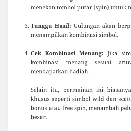
menekan tombol putar (spin) untuk 
Tunggu Hasil:
Gulungan akan berpu
menampilkan kombinasi simbol.
Cek Kombinasi Menang:
Jika sim
kombinasi menang sesuai atur
mendapatkan hadiah.
Selain itu, permainan ini biasanya
khusus seperti simbol wild dan sca
bonus atau free spin, menambah pe
besar.