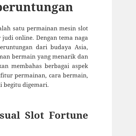
beruntungan
lah satu permainan mesin slot
 judi online. Dengan tema naga
eruntungan dari budaya Asia,
man bermain yang menarik dan
akan membahas berbagai aspek
 fitur permainan, cara bermain,
 begitu digemari.
sual Slot Fortune