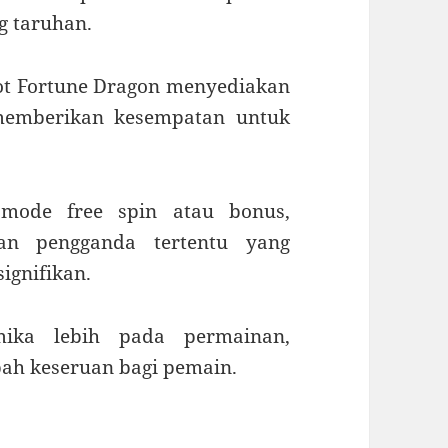
g taruhan.
lot Fortune Dragon menyediakan
 memberikan kesempatan untuk
ode free spin atau bonus,
an pengganda tertentu yang
ignifikan.
amika lebih pada permainan,
ah keseruan bagi pemain.