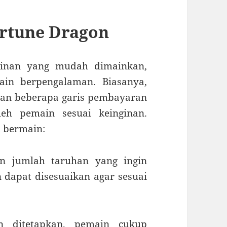
ortune Dragon
ainan yang mudah dimainkan,
in berpengalaman. Biasanya,
dan beberapa garis pembayaran
leh pemain sesuai keinginan.
m bermain:
 jumlah taruhan yang ingin
 dapat disesuaikan agar sesuai
n ditetapkan, pemain cukup