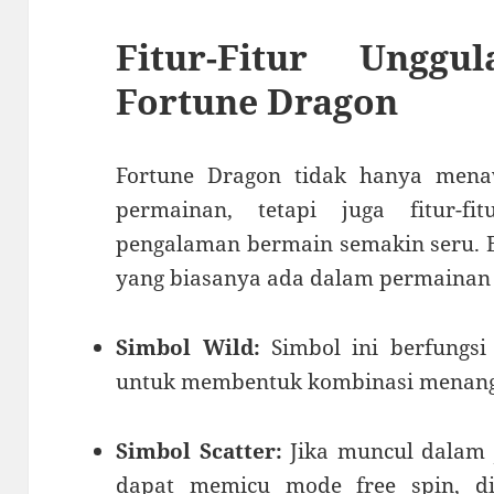
Fitur-Fitur Ungg
Fortune Dragon
Fortune Dragon tidak hanya men
permainan, tetapi juga fitur-
pengalaman bermain semakin seru. B
yang biasanya ada dalam permainan 
Simbol Wild:
Simbol ini berfungsi 
untuk membentuk kombinasi menang
Simbol Scatter:
Jika muncul dalam j
dapat memicu mode free spin, 