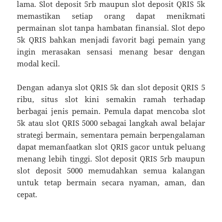
lama. Slot deposit 5rb maupun slot deposit QRIS 5k
memastikan setiap orang dapat menikmati
permainan slot tanpa hambatan finansial. Slot depo
5k QRIS bahkan menjadi favorit bagi pemain yang
ingin merasakan sensasi menang besar dengan
modal kecil.
Dengan adanya slot QRIS 5k dan slot deposit QRIS 5
ribu, situs slot kini semakin ramah terhadap
berbagai jenis pemain. Pemula dapat mencoba slot
5k atau slot QRIS 5000 sebagai langkah awal belajar
strategi bermain, sementara pemain berpengalaman
dapat memanfaatkan slot QRIS gacor untuk peluang
menang lebih tinggi. Slot deposit QRIS 5rb maupun
slot deposit 5000 memudahkan semua kalangan
untuk tetap bermain secara nyaman, aman, dan
cepat.