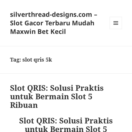
silverthread-designs.com –
Slot Gacor Terbaru Mudah
Maxwin Bet Kecil
MENU
AND
WIDGETS
Tag:
slot qris 5k
Slot QRIS: Solusi Praktis
untuk Bermain Slot 5
Ribuan
Slot QRIS: Solusi Praktis
untuk Bermain Slot 5