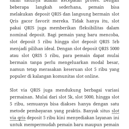
beberapa langkah sederhana, pemain bisa
melakukan deposit QRIS dan langsung bermain slot
Qris gacor favorit mereka. Tidak hanya itu, slot
pakai QRIS juga memberikan fleksibilitas dalam
nominal deposit. Bagi pemain yang baru mencoba,
slot deposit 5 ribu hingga slot deposit QRIS 5rb
menjadi pilihan ideal. Dengan slot deposit QRIS 5000
atau slot QRIS 5 ribu, para pemain dapat mulai
bermain tanpa perlu mengeluarkan modal besar,
namun tetap merasakan keseruan slot 5 ribu yang
populer di kalangan komunitas slot online.
Slot via QRIS juga mendukung berbagai variasi
permainan. Mulai dari slot 5k, slot 5000, hingga slot
5 ribu, semuanya bisa diakses hanya dengan satu
metode pembayaran yang praktis. Banyak situs
slot
via qris
deposit 5 ribu kini menyediakan layanan ini
untuk mempermudah pemain baru maupun pemain