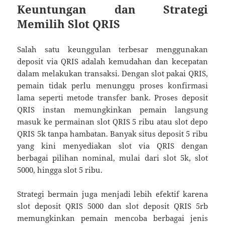
Keuntungan dan Strategi
Memilih Slot QRIS
Salah satu keunggulan terbesar menggunakan
deposit via QRIS adalah kemudahan dan kecepatan
dalam melakukan transaksi. Dengan slot pakai QRIS,
pemain tidak perlu menunggu proses konfirmasi
lama seperti metode transfer bank. Proses deposit
QRIS instan memungkinkan pemain langsung
masuk ke permainan slot QRIS 5 ribu atau slot depo
QRIS 5k tanpa hambatan. Banyak situs deposit 5 ribu
yang kini menyediakan slot via QRIS dengan
berbagai pilihan nominal, mulai dari slot 5k, slot
5000, hingga slot 5 ribu.
Strategi bermain juga menjadi lebih efektif karena
slot deposit QRIS 5000 dan slot deposit QRIS 5rb
memungkinkan pemain mencoba berbagai jenis