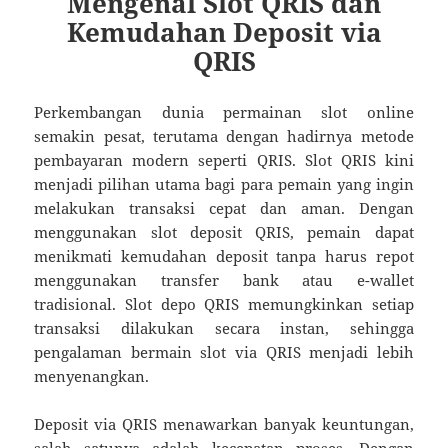
Mengenal Slot QRIS dan
Kemudahan Deposit via
QRIS
Perkembangan dunia permainan slot online
semakin pesat, terutama dengan hadirnya metode
pembayaran modern seperti QRIS. Slot QRIS kini
menjadi pilihan utama bagi para pemain yang ingin
melakukan transaksi cepat dan aman. Dengan
menggunakan slot deposit QRIS, pemain dapat
menikmati kemudahan deposit tanpa harus repot
menggunakan transfer bank atau e-wallet
tradisional. Slot depo QRIS memungkinkan setiap
transaksi dilakukan secara instan, sehingga
pengalaman bermain slot via QRIS menjadi lebih
menyenangkan.
Deposit via QRIS menawarkan banyak keuntungan,
salah satunya adalah kecepatan proses. Dengan