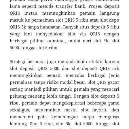
lama seperti metode transfer bank. Proses deposit
QRIS instan memungkinkan pemain langsung
masuk ke permainan slot QRIS 5 ribu atau slot depo
QRIS 5k tanpa hambatan. Banyak situs deposit 5 ribu
yang kini menyediakan slot via QRIS dengan
berbagai pilihan nominal, mulai dari slot 5k, slot
5000, hingga slot 5 ribu.
Strategi bermain juga menjadi lebih efektif karena
slot deposit QRIS 5000 dan slot deposit QRIS 5rb
memungkinkan pemain mencoba berbagai jenis
permainan tanpa risiko modal besar. Slot QRIS gacor
sering menjadi pilihan untuk pemain yang mencari
peluang menang lebih tinggi. Dengan slot deposit 5
ribu, pemain dapat mengeksplorasi beberapa game
sekaligus, menemukan mesin slot favorit, dan
memahami pola kemenangan tanpa menguras
kantong. Slot 5 ribu, slot 5k, slot 5000, hingga slot