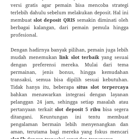
versi gratis agar pemain bisa mencoba strategi
terlebih dahulu sebelum melakukan deposit. Hal ini
membuat
slot deposit QRIS
semakin diminati oleh
berbagai kalangan, dari pemain pemula hingga
profesional.
Dengan hadirnya banyak pilihan, pemain juga lebih
mudah menemukan
link slot terbaik
yang sesuai
dengan preferensi mereka. Mulai dari tema
permainan, jenis bonus, hingga kemudahan
transaksi, semua bisa dipilih sesuai kebutuhan.
Tidak hanya itu, beberapa
situs slot terpercaya
bahkan menawarkan integrasi dengan layanan
pelanggan 24 jam, sehingga setiap masalah atau
pertanyaan terkait
slot deposit 5 ribu
bisa segera
ditangani. Keuntungan ini tentu membuat
pengalaman bermain lebih menyenangkan dan
aman, terutama bagi mereka yang fokus mencari