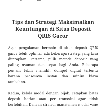
Tips dan Strategi Maksimalkan
Keuntungan di Situs Deposit
QRIS Gacor
Agar pengalaman bermain di situs deposit QRIS
gacor lebih optimal, ada beberapa strategi yang bisa
diterapkan. Pertama, pilih metode deposit yang
paling nyaman dan cepat bagi Anda. Beberapa
pemain lebih memilih dompet digital tertentu
karena prosesnya instan dan minim biaya
tambahan.
Kedua, kelola modal dengan bijak. Tetapkan batas
deposit harian atau per transaksi agar tidak
berlebihan. Dengan strategi manajemen modal yang