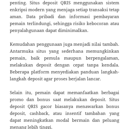
penting. Situs deposit QRIS menggunakan sistem
enkripsi modern yang menjaga setiap transaksi tetap
aman. Data pribadi dan informasi pembayaran
pemain terlindungi, sehingga risiko kebocoran atau
penyalahgunaan dapat diminimalkan.
Kemudahan penggunaan juga menjadi nilai tambah.
Antarmuka situs yang sederhana memungkinkan
pemain, baik pemula maupun berpengalaman,
melakukan deposit dengan cepat tanpa kendala.
Beberapa platform menyediakan panduan langkah-
langkah deposit agar proses berjalan lancar.
Selain itu, pemain dapat memanfaatkan berbagai
promo dan bonus saat melakukan deposit. Situs
deposit QRIS gacor biasanya menawarkan bonus
deposit, cashback, atau insentif tambahan yang
dapat meningkatkan modal bermain dan peluang
menang lebih tinggi.