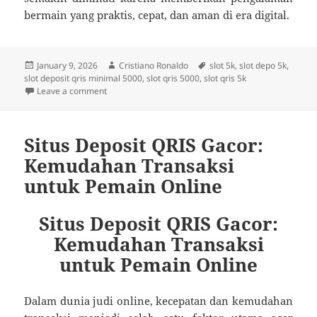
bermain yang praktis, cepat, dan aman di era digital.
Posted
Author
Tags
January 9, 2026
Cristiano Ronaldo
slot 5k
,
slot depo 5k
,
on
slot deposit qris minimal 5000
,
slot qris 5000
,
slot qris 5k
on Mengenal Slot QRIS dan Kemudahan Deposit via 
Leave a comment
Situs Deposit QRIS Gacor:
Kemudahan Transaksi
untuk Pemain Online
Situs Deposit QRIS Gacor:
Kemudahan Transaksi
untuk Pemain Online
Dalam dunia judi online, kecepatan dan kemudahan