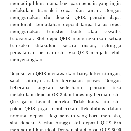
menjadi pilihan utama bagi para pemain yang ingin
melakukan transaksi cepat dan aman. Dengan
menggunakan slot deposit QRIS, pemain dapat
menikmati kemudahan deposit tanpa harus repot
menggunakan transfer bank atau e-wallet
tradisional. Slot depo QRIS memungkinkan setiap
transaksi dilakukan secara instan, sehingga
pengalaman bermain slot via QRIS menjadi lebih
menyenangkan.
Deposit via QRIS menawarkan banyak keuntungan,
salah satunya adalah kecepatan proses. Dengan
beberapa langkah sederhana, pemain bisa
melakukan deposit QRIS dan langsung bermain slot
Qris gacor favorit mereka. Tidak hanya itu, slot
pakai QRIS juga memberikan fleksibilitas dalam
nominal deposit. Bagi pemain yang baru mencoba,
slot deposit 5 ribu hingga slot deposit QRIS 5rb
menjadi pilihan ideal. Dengan slot deposit QRIS 5000