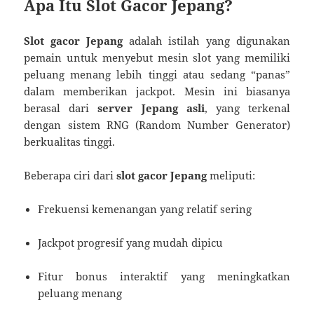
Apa Itu Slot Gacor Jepang?
Slot gacor Jepang
adalah istilah yang digunakan
pemain untuk menyebut mesin slot yang memiliki
peluang menang lebih tinggi atau sedang “panas”
dalam memberikan jackpot. Mesin ini biasanya
berasal dari
server Jepang asli
, yang terkenal
dengan sistem RNG (Random Number Generator)
berkualitas tinggi.
Beberapa ciri dari
slot gacor Jepang
meliputi:
Frekuensi kemenangan yang relatif sering
Jackpot progresif yang mudah dipicu
Fitur bonus interaktif yang meningkatkan
peluang menang