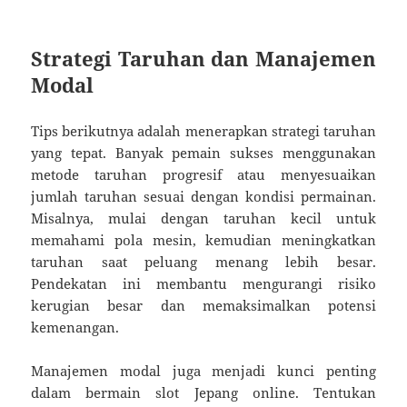
Strategi Taruhan dan Manajemen
Modal
Tips berikutnya adalah menerapkan strategi taruhan
yang tepat. Banyak pemain sukses menggunakan
metode taruhan progresif atau menyesuaikan
jumlah taruhan sesuai dengan kondisi permainan.
Misalnya, mulai dengan taruhan kecil untuk
memahami pola mesin, kemudian meningkatkan
taruhan saat peluang menang lebih besar.
Pendekatan ini membantu mengurangi risiko
kerugian besar dan memaksimalkan potensi
kemenangan.
Manajemen modal juga menjadi kunci penting
dalam bermain slot Jepang online. Tentukan