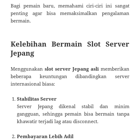
Bagi pemain baru, memahami ciri-ciri ini sangat
penting agar bisa memaksimalkan pengalaman
bermain.
Kelebihan Bermain Slot Server
Jepang
Menggunakan
slot server Jepang asli
memberikan
beberapa keuntungan dibandingkan server
internasional biasa:
Stabilitas Server
Server Jepang dikenal stabil dan minim
gangguan, sehingga pemain bisa bermain tanpa
khawatir terjadi lag atau disconnect.
Pembayaran Lebih Adil