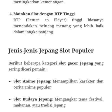
meningkatkan kemenangan.
Mainkan Slot dengan RTP Tinggi
RTP (Return to Player) tinggi biasanya
menandakan peluang menang yang lebih baik
dalam jangka panjang.
Jenis-Jenis Jepang Slot Populer
Berikut beberapa kategori
slot gacor Jepang
yang
sering dicari pemain:
Slot Anime Jepang
: Menampilkan karakter dan
cerita anime populer
Slot Budaya Jepang
: Mengangkat tema festival,
makanan, atau tradisi Jepang