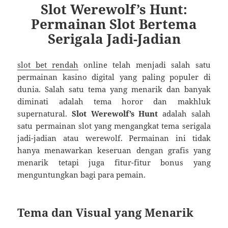
Slot Werewolf’s Hunt:
Permainan Slot Bertema
Serigala Jadi-Jadian
slot bet rendah
online telah menjadi salah satu
permainan kasino digital yang paling populer di
dunia. Salah satu tema yang menarik dan banyak
diminati adalah tema horor dan makhluk
supernatural.
Slot Werewolf’s Hunt
adalah salah
satu permainan slot yang mengangkat tema serigala
jadi-jadian atau werewolf. Permainan ini tidak
hanya menawarkan keseruan dengan grafis yang
menarik tetapi juga fitur-fitur bonus yang
menguntungkan bagi para pemain.
Tema dan Visual yang Menarik