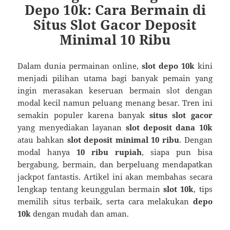
Depo 10k: Cara Bermain di
Situs Slot Gacor Deposit
Minimal 10 Ribu
Dalam dunia permainan online,
slot depo 10k
kini
menjadi pilihan utama bagi banyak pemain yang
ingin merasakan keseruan bermain slot dengan
modal kecil namun peluang menang besar. Tren ini
semakin populer karena banyak
situs slot gacor
yang menyediakan layanan
slot deposit dana 10k
atau bahkan
slot deposit minimal 10 ribu
. Dengan
modal hanya
10 ribu rupiah
, siapa pun bisa
bergabung, bermain, dan berpeluang mendapatkan
jackpot fantastis. Artikel ini akan membahas secara
lengkap tentang keunggulan bermain
slot 10k
, tips
memilih situs terbaik, serta cara melakukan
depo
10k
dengan mudah dan aman.