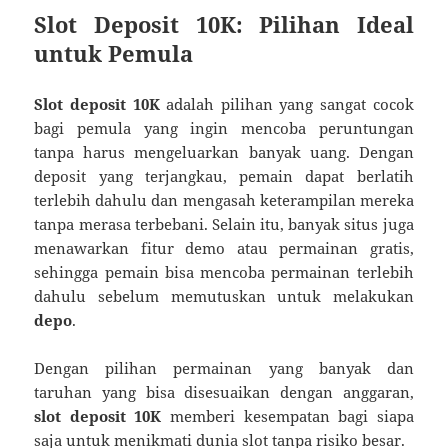
Slot Deposit 10K: Pilihan Ideal
untuk Pemula
Slot deposit 10K
adalah pilihan yang sangat cocok
bagi pemula yang ingin mencoba peruntungan
tanpa harus mengeluarkan banyak uang. Dengan
deposit yang terjangkau, pemain dapat berlatih
terlebih dahulu dan mengasah keterampilan mereka
tanpa merasa terbebani. Selain itu, banyak situs juga
menawarkan fitur demo atau permainan gratis,
sehingga pemain bisa mencoba permainan terlebih
dahulu sebelum memutuskan untuk melakukan
depo
.
Dengan pilihan permainan yang banyak dan
taruhan yang bisa disesuaikan dengan anggaran,
slot deposit 10K
memberi kesempatan bagi siapa
saja untuk menikmati dunia slot tanpa risiko besar.