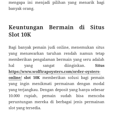
mengapa ini menjadi pilihan yang menarik bagi
banyak orang.
Keuntungan Bermain di Situs
Slot 10K
Bagi banyak pemain judi online, menemukan situs
yang menawarkan taruhan rendah namun tetap
memberikan pengalaman bermain yang seru adalah
hal yang sangat diinginkan.
Situs
https://www.wolftrapoysters.com/order-oysters-
online/
slot 10K
memberikan solusi bagi pemain
yang ingin menikmati permainan dengan modal
yang terjangkau. Dengan deposit yang hanya sebesar
10.000 rupiah, pemain sudah bisa mencoba
peruntungan mereka di berbagai jenis permainan
slot yang tersedia.