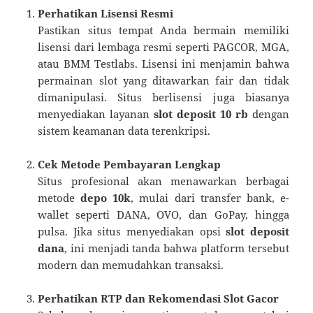
Perhatikan Lisensi Resmi
Pastikan situs tempat Anda bermain memiliki
lisensi dari lembaga resmi seperti PAGCOR, MGA,
atau BMM Testlabs. Lisensi ini menjamin bahwa
permainan slot yang ditawarkan fair dan tidak
dimanipulasi. Situs berlisensi juga biasanya
menyediakan layanan
slot deposit 10 rb
dengan
sistem keamanan data terenkripsi.
Cek Metode Pembayaran Lengkap
Situs profesional akan menawarkan berbagai
metode
depo 10k
, mulai dari transfer bank, e-
wallet seperti DANA, OVO, dan GoPay, hingga
pulsa. Jika situs menyediakan opsi
slot deposit
dana
, ini menjadi tanda bahwa platform tersebut
modern dan memudahkan transaksi.
Perhatikan RTP dan Rekomendasi Slot Gacor