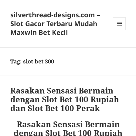
silverthread-designs.com –
Slot Gacor Terbaru Mudah
Maxwin Bet Kecil
MENU
AND
WIDGETS
Tag:
slot bet 300
Rasakan Sensasi Bermain
dengan Slot Bet 100 Rupiah
dan Slot Bet 100 Perak
Rasakan Sensasi Bermain
dengan Slot Bet 100 Rupiah