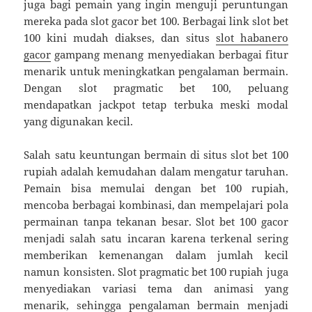
juga bagi pemain yang ingin menguji peruntungan
mereka pada slot gacor bet 100. Berbagai link slot bet
100 kini mudah diakses, dan situs
slot habanero
gacor
gampang menang menyediakan berbagai fitur
menarik untuk meningkatkan pengalaman bermain.
Dengan slot pragmatic bet 100, peluang
mendapatkan jackpot tetap terbuka meski modal
yang digunakan kecil.
Salah satu keuntungan bermain di situs slot bet 100
rupiah adalah kemudahan dalam mengatur taruhan.
Pemain bisa memulai dengan bet 100 rupiah,
mencoba berbagai kombinasi, dan mempelajari pola
permainan tanpa tekanan besar. Slot bet 100 gacor
menjadi salah satu incaran karena terkenal sering
memberikan kemenangan dalam jumlah kecil
namun konsisten. Slot pragmatic bet 100 rupiah juga
menyediakan variasi tema dan animasi yang
menarik, sehingga pengalaman bermain menjadi