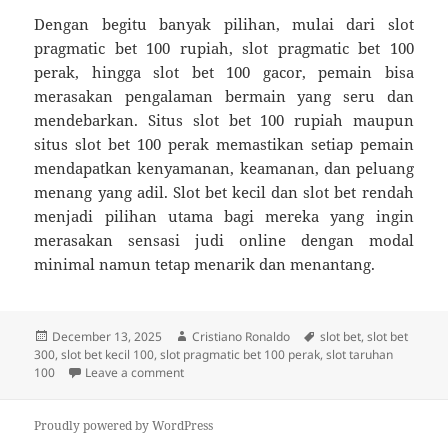
Dengan begitu banyak pilihan, mulai dari slot
pragmatic bet 100 rupiah, slot pragmatic bet 100
perak, hingga slot bet 100 gacor, pemain bisa
merasakan pengalaman bermain yang seru dan
mendebarkan. Situs slot bet 100 rupiah maupun
situs slot bet 100 perak memastikan setiap pemain
mendapatkan kenyamanan, keamanan, dan peluang
menang yang adil. Slot bet kecil dan slot bet rendah
menjadi pilihan utama bagi mereka yang ingin
merasakan sensasi judi online dengan modal
minimal namun tetap menarik dan menantang.
Posted
Author
Tags
December 13, 2025
Cristiano Ronaldo
slot bet
,
slot bet
on
300
,
slot bet kecil 100
,
slot pragmatic bet 100 perak
,
slot taruhan
on Rasakan Sensasi Bermain dengan Slot Bet 10
100
Leave a comment
Proudly powered by WordPress