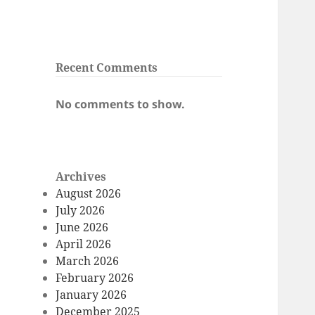
Recent Comments
No comments to show.
Archives
August 2026
July 2026
June 2026
April 2026
March 2026
February 2026
January 2026
December 2025