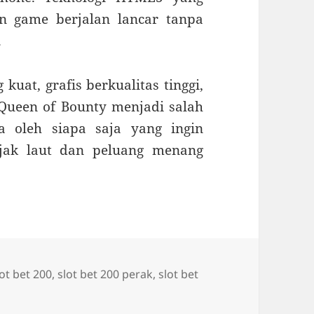
n game berjalan lancar tanpa
.
uat, grafis berkualitas tinggi,
Queen of Bounty menjadi salah
a oleh siapa saja yang ingin
ajak laut dan peluang menang
ags
lot bet 200
,
slot bet 200 perak
,
slot bet
en of Bounty: Petualangan Bajak Laut yang Menguntungka