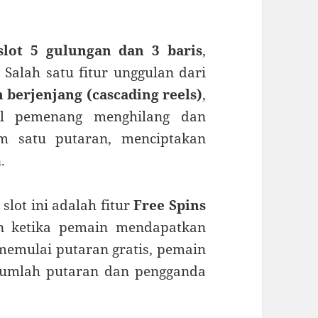
slot 5 gulungan dan 3 baris
,
. Salah satu fitur unggulan dari
 berjenjang (cascading reels)
,
ol pemenang menghilang dan
am satu putaran, menciptakan
.
slot ini adalah fitur
Free Spins
an ketika pemain mendapatkan
memulai putaran gratis, pemain
 jumlah putaran dan pengganda