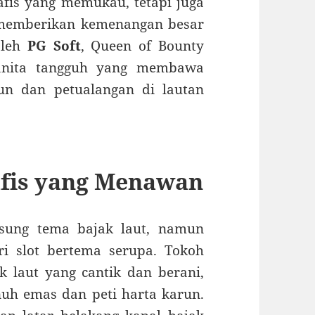
afis yang memukau, tetapi juga
 memberikan kemenangan besar
oleh
PG Soft
, Queen of Bounty
anita tangguh yang membawa
un dan petualangan di lautan
afis yang Menawan
ung tema bajak laut, namun
i slot bertema serupa. Tokoh
 laut yang cantik dan berani,
h emas dan peti harta karun.