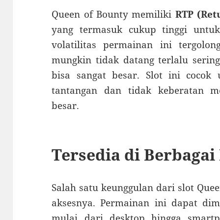
Queen of Bounty memiliki
RTP (Ret
yang termasuk cukup tinggi untuk 
volatilitas permainan ini tergolo
mungkin tidak datang terlalu sering,
bisa sangat besar. Slot ini coco
tantangan dan tidak keberatan
besar.
Tersedia di Berbagai
Salah satu keunggulan dari slot Qu
aksesnya. Permainan ini dapat dim
mulai dari desktop hingga smart