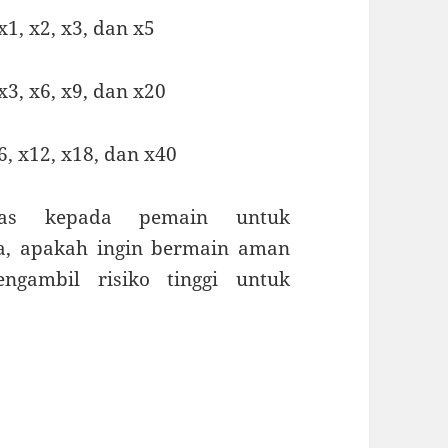
1, x2, x3, dan x5
3, x6, x9, dan x20
, x12, x18, dan x40
litas kepada pemain untuk
a, apakah ingin bermain aman
gambil risiko tinggi untuk