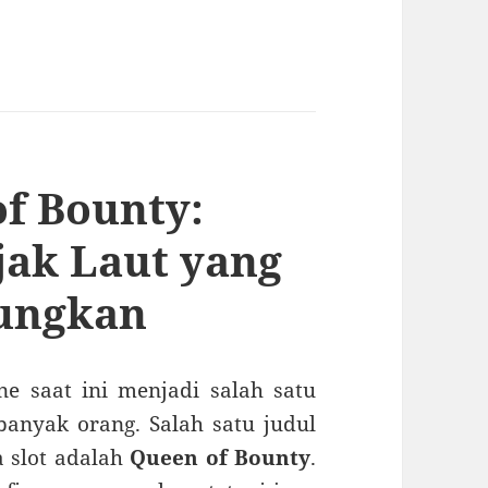
of Bounty:
jak Laut yang
ungkan
ne saat ini menjadi salah satu
banyak orang. Salah satu judul
a slot adalah
Queen of Bounty
.