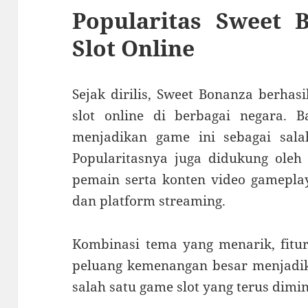
Popularitas Sweet 
Slot Online
Sejak dirilis, Sweet Bonanza berhas
slot online di berbagai negara. B
menjadikan game ini sebagai sala
Popularitasnya juga didukung oleh 
pemain serta konten video gameplay
dan platform streaming.
Kombinasi tema yang menarik, fitur
peluang kemenangan besar menjadik
salah satu game slot yang terus dimina