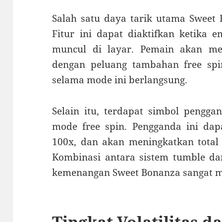
Salah satu daya tarik utama Sweet B
Fitur ini dapat diaktifkan ketika e
muncul di layar. Pemain akan me
dengan peluang tambahan free spin
selama mode ini berlangsung.
Selain itu, terdapat simbol pengg
mode free spin. Pengganda ini dapa
100x, dan akan meningkatkan total 
Kombinasi antara sistem tumble d
kemenangan Sweet Bonanza sangat m
Tingkat Volatilitas 