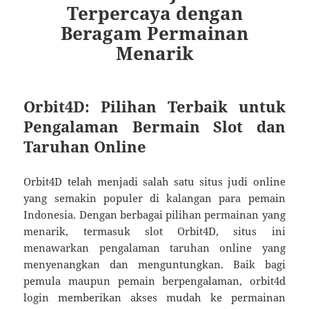
Terpercaya dengan
Beragam Permainan
Menarik
Orbit4D: Pilihan Terbaik untuk
Pengalaman Bermain Slot dan
Taruhan Online
Orbit4D telah menjadi salah satu situs judi online
yang semakin populer di kalangan para pemain
Indonesia. Dengan berbagai pilihan permainan yang
menarik, termasuk slot Orbit4D, situs ini
menawarkan pengalaman taruhan online yang
menyenangkan dan menguntungkan. Baik bagi
pemula maupun pemain berpengalaman, orbit4d
login memberikan akses mudah ke permainan