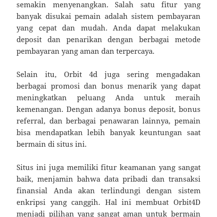
semakin menyenangkan. Salah satu fitur yang
banyak disukai pemain adalah sistem pembayaran
yang cepat dan mudah. Anda dapat melakukan
deposit dan penarikan dengan berbagai metode
pembayaran yang aman dan terpercaya.
Selain itu, Orbit 4d juga sering mengadakan
berbagai promosi dan bonus menarik yang dapat
meningkatkan peluang Anda untuk meraih
kemenangan. Dengan adanya bonus deposit, bonus
referral, dan berbagai penawaran lainnya, pemain
bisa mendapatkan lebih banyak keuntungan saat
bermain di situs ini.
Situs ini juga memiliki fitur keamanan yang sangat
baik, menjamin bahwa data pribadi dan transaksi
finansial Anda akan terlindungi dengan sistem
enkripsi yang canggih. Hal ini membuat Orbit4D
menjadi pilihan yang sangat aman untuk bermain