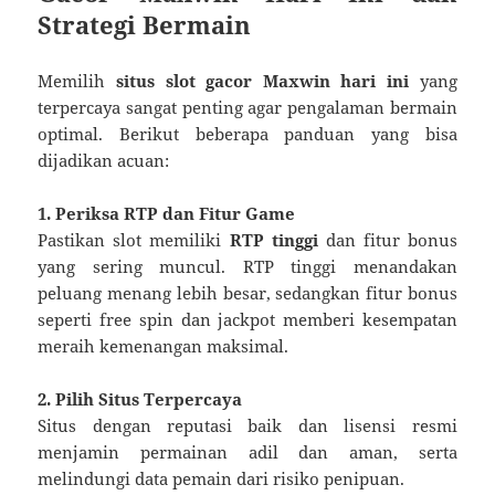
Strategi Bermain
Memilih
situs slot gacor Maxwin hari ini
yang
terpercaya sangat penting agar pengalaman bermain
optimal. Berikut beberapa panduan yang bisa
dijadikan acuan:
1. Periksa RTP dan Fitur Game
Pastikan slot memiliki
RTP tinggi
dan fitur bonus
yang sering muncul. RTP tinggi menandakan
peluang menang lebih besar, sedangkan fitur bonus
seperti free spin dan jackpot memberi kesempatan
meraih kemenangan maksimal.
2. Pilih Situs Terpercaya
Situs dengan reputasi baik dan lisensi resmi
menjamin permainan adil dan aman, serta
melindungi data pemain dari risiko penipuan.