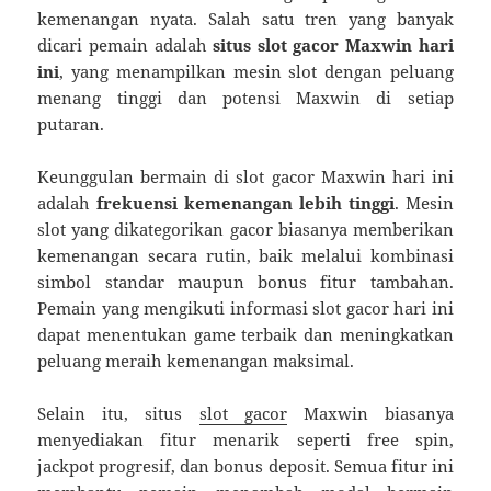
kemenangan nyata. Salah satu tren yang banyak
dicari pemain adalah
situs slot gacor Maxwin hari
ini
, yang menampilkan mesin slot dengan peluang
menang tinggi dan potensi Maxwin di setiap
putaran.
Keunggulan bermain di slot gacor Maxwin hari ini
adalah
frekuensi kemenangan lebih tinggi
. Mesin
slot yang dikategorikan gacor biasanya memberikan
kemenangan secara rutin, baik melalui kombinasi
simbol standar maupun bonus fitur tambahan.
Pemain yang mengikuti informasi slot gacor hari ini
dapat menentukan game terbaik dan meningkatkan
peluang meraih kemenangan maksimal.
Selain itu, situs
slot gacor
Maxwin biasanya
menyediakan fitur menarik seperti free spin,
jackpot progresif, dan bonus deposit. Semua fitur ini