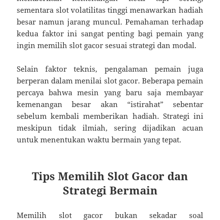
sementara slot volatilitas tinggi menawarkan hadiah
besar namun jarang muncul. Pemahaman terhadap
kedua faktor ini sangat penting bagi pemain yang
ingin memilih slot gacor sesuai strategi dan modal.
Selain faktor teknis, pengalaman pemain juga
berperan dalam menilai slot gacor. Beberapa pemain
percaya bahwa mesin yang baru saja membayar
kemenangan besar akan “istirahat” sebentar
sebelum kembali memberikan hadiah. Strategi ini
meskipun tidak ilmiah, sering dijadikan acuan
untuk menentukan waktu bermain yang tepat.
Tips Memilih Slot Gacor dan
Strategi Bermain
Memilih slot gacor bukan sekadar soal