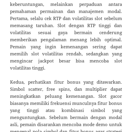
keberuntungan, melainkan perpaduan antara
pemahaman permainan dan manajemen modal.
Pertama, selalu cek RTP dan volatilitas slot sebelum
memasang taruhan. Slot dengan RTP tinggi dan
volatilitas sesuai gaya bermain cenderung
memberikan pengalaman menang lebih optimal.
Pemain yang ingin kemenangan sering dapat
memilih slot volatilitas rendah, sedangkan yang
mengincar jackpot besar bisa mencoba slot
volatilitas tinggi.
Kedua, perhatikan fitur bonus yang ditawarkan.
Simbol scatter, free spins, dan multiplier dapat
meningkatkan peluang kemenangan. Slot gacor
biasanya memiliki frekuensi munculnya fitur bonus
yang tinggi atau kombinasi simbol yang
menguntungkan. Sebelum bermain dengan modal
asli, pemain disarankan mencoba mode demo untuk
mengenal pola simbol dan fitur bonus agar strategi