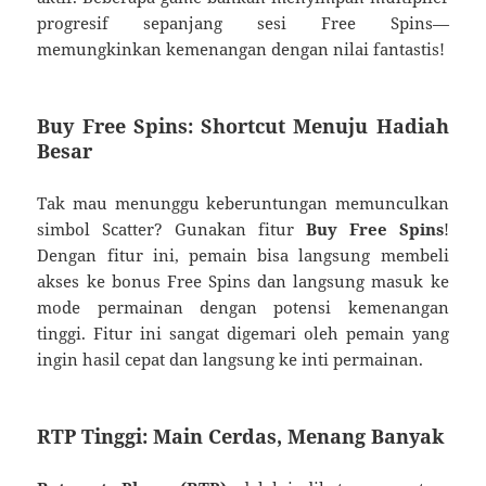
progresif sepanjang sesi Free Spins—
memungkinkan kemenangan dengan nilai fantastis!
Buy Free Spins: Shortcut Menuju Hadiah
Besar
Tak mau menunggu keberuntungan memunculkan
simbol Scatter? Gunakan fitur
Buy Free Spins
!
Dengan fitur ini, pemain bisa langsung membeli
akses ke bonus Free Spins dan langsung masuk ke
mode permainan dengan potensi kemenangan
tinggi. Fitur ini sangat digemari oleh pemain yang
ingin hasil cepat dan langsung ke inti permainan.
RTP Tinggi: Main Cerdas, Menang Banyak