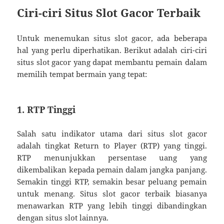
Ciri-ciri Situs Slot Gacor Terbaik
Untuk menemukan situs slot gacor, ada beberapa
hal yang perlu diperhatikan. Berikut adalah ciri-ciri
situs slot gacor yang dapat membantu pemain dalam
memilih tempat bermain yang tepat:
1. RTP Tinggi
Salah satu indikator utama dari situs slot gacor
adalah tingkat Return to Player (RTP) yang tinggi.
RTP menunjukkan persentase uang yang
dikembalikan kepada pemain dalam jangka panjang.
Semakin tinggi RTP, semakin besar peluang pemain
untuk menang. Situs slot gacor terbaik biasanya
menawarkan RTP yang lebih tinggi dibandingkan
dengan situs slot lainnya.