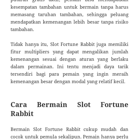
kesempatan tambahan untuk bermain tanpa harus
memasang taruhan tambahan, sehingga peluang
mendapatkan kemenangan lebih besar tanpa risiko
tambahan.
Tidak hanya itu, Slot Fortune Rabbit juga memiliki
fitur multipliers yang dapat mengalikan jumlah
kemenangan sesuai dengan aturan yang berlaku
dalam permainan. Ini tentu menjadi daya tarik
tersendiri bagi para pemain yang ingin meraih
kemenangan besar dengan modal yang relatif kecil.
Cara Bermain Slot Fortune
Rabbit
Bermain Slot Fortune Rabbit cukup mudah dan
cocok untuk pemula sekalipun. Pemain hanya perlu