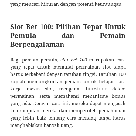
yang mencari hiburan dengan potensi keuntungan.
Slot Bet 100: Pilihan Tepat Untuk
Pemula dan Pemain
Berpengalaman
Bagi pemain pemula,
slot bet 100
merupakan cara
yang tepat untuk memulai permainan slot tanpa
harus terbebani dengan taruhan tinggi. Taruhan 100
rupiah memungkinkan pemain untuk belajar cara
kerja mesin slot, mengenal fitur-fitur dalam
permainan, serta memahami mekanisme bonus
yang ada. Dengan cara ini, mereka dapat mengasah
keterampilan mereka dan memperoleh pemahaman
yang lebih baik tentang cara menang tanpa harus
menghabiskan banyak uang.