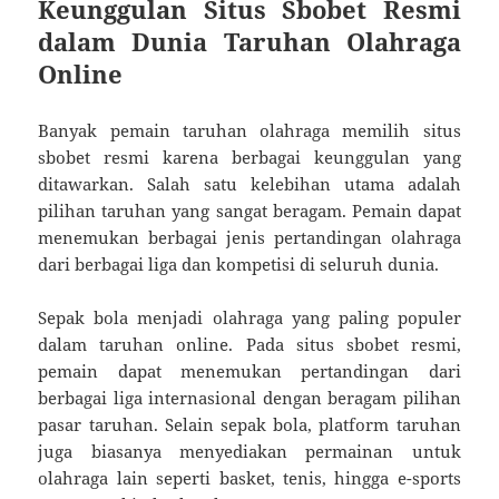
Keunggulan Situs Sbobet Resmi
dalam Dunia Taruhan Olahraga
Online
Banyak pemain taruhan olahraga memilih situs
sbobet resmi karena berbagai keunggulan yang
ditawarkan. Salah satu kelebihan utama adalah
pilihan taruhan yang sangat beragam. Pemain dapat
menemukan berbagai jenis pertandingan olahraga
dari berbagai liga dan kompetisi di seluruh dunia.
Sepak bola menjadi olahraga yang paling populer
dalam taruhan online. Pada situs sbobet resmi,
pemain dapat menemukan pertandingan dari
berbagai liga internasional dengan beragam pilihan
pasar taruhan. Selain sepak bola, platform taruhan
juga biasanya menyediakan permainan untuk
olahraga lain seperti basket, tenis, hingga e-sports