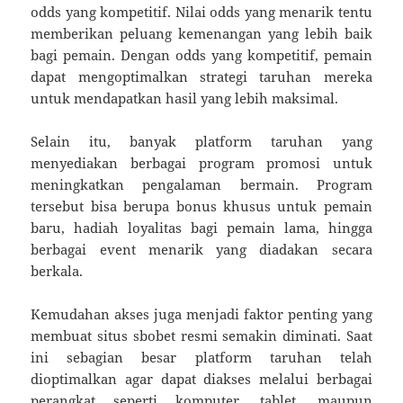
odds yang kompetitif. Nilai odds yang menarik tentu
memberikan peluang kemenangan yang lebih baik
bagi pemain. Dengan odds yang kompetitif, pemain
dapat mengoptimalkan strategi taruhan mereka
untuk mendapatkan hasil yang lebih maksimal.
Selain itu, banyak platform taruhan yang
menyediakan berbagai program promosi untuk
meningkatkan pengalaman bermain. Program
tersebut bisa berupa bonus khusus untuk pemain
baru, hadiah loyalitas bagi pemain lama, hingga
berbagai event menarik yang diadakan secara
berkala.
Kemudahan akses juga menjadi faktor penting yang
membuat situs sbobet resmi semakin diminati. Saat
ini sebagian besar platform taruhan telah
dioptimalkan agar dapat diakses melalui berbagai
perangkat seperti komputer, tablet, maupun