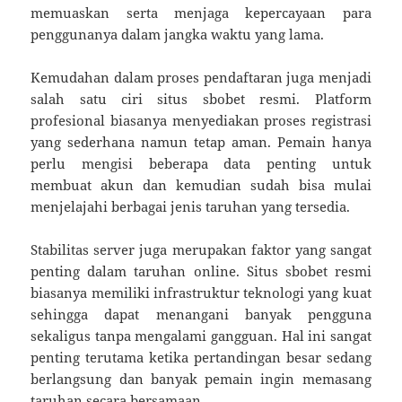
memuaskan serta menjaga kepercayaan para
penggunanya dalam jangka waktu yang lama.
Kemudahan dalam proses pendaftaran juga menjadi
salah satu ciri situs sbobet resmi. Platform
profesional biasanya menyediakan proses registrasi
yang sederhana namun tetap aman. Pemain hanya
perlu mengisi beberapa data penting untuk
membuat akun dan kemudian sudah bisa mulai
menjelajahi berbagai jenis taruhan yang tersedia.
Stabilitas server juga merupakan faktor yang sangat
penting dalam taruhan online. Situs sbobet resmi
biasanya memiliki infrastruktur teknologi yang kuat
sehingga dapat menangani banyak pengguna
sekaligus tanpa mengalami gangguan. Hal ini sangat
penting terutama ketika pertandingan besar sedang
berlangsung dan banyak pemain ingin memasang
taruhan secara bersamaan.