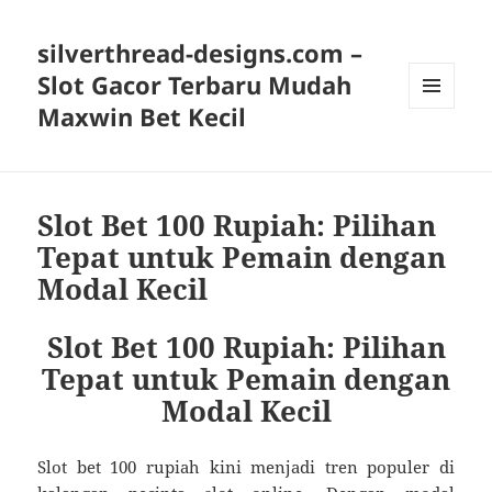
silverthread-designs.com –
Slot Gacor Terbaru Mudah
Maxwin Bet Kecil
MENU
AND
WIDGETS
Slot Bet 100 Rupiah: Pilihan
Tepat untuk Pemain dengan
Modal Kecil
Slot Bet 100 Rupiah: Pilihan
Tepat untuk Pemain dengan
Modal Kecil
Slot bet 100 rupiah kini menjadi tren populer di